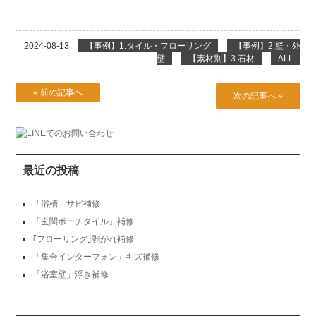
2024-08-13
【事例】1.タイル・フローリング
【事例】2.壁・外
壁
【素材別】3.石材
ALL
« 前の記事へ
次の記事へ »
最近の投稿
「浴槽」サビ補修
「玄関ポーチタイル」補修
｢フローリング｣剥がれ補修
「集合インターフォン」キズ補修
「浴室壁」浮き補修