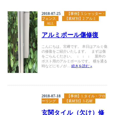
2018-07-25
【事例】5.シャッター・
フェンス
【素材別】2.アルミ
ALL
アルミポール傷修復
こんにちは、宮﨑です。 本日はアルミ傷
の修復をご紹介いたします。 まずは傷
をごらんください。 ↓ ↓ ↓ 屋外の
ポスト用のアルミポールです。 横を通る
時などにモノが…
続きを読む »
2018-07-18
【事例】1.タイル・フロ
ーリング
【素材別】3.石材
玄関タイル（欠け）修