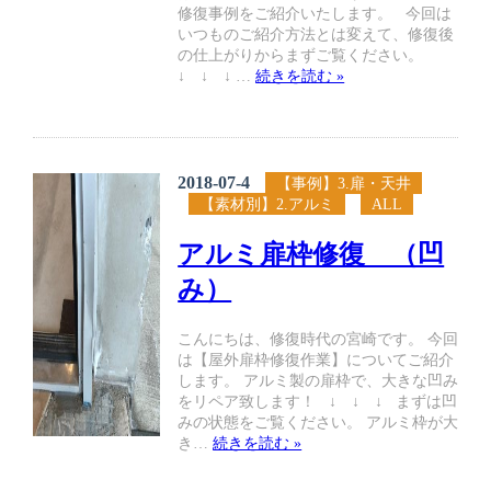
修復事例をご紹介いたします。 今回は
いつものご紹介方法とは変えて、修復後
の仕上がりからまずご覧ください。
↓ ↓ ↓ …
続きを読む »
2018-07-4
【事例】3.扉・天井
【素材別】2.アルミ
ALL
アルミ扉枠修復 （凹
み）
こんにちは、修復時代の宮崎です。 今回
は【屋外扉枠修復作業】についてご紹介
します。 アルミ製の扉枠で、大きな凹み
をリペア致します！ ↓ ↓ ↓ まずは凹
みの状態をご覧ください。 アルミ枠が大
き…
続きを読む »