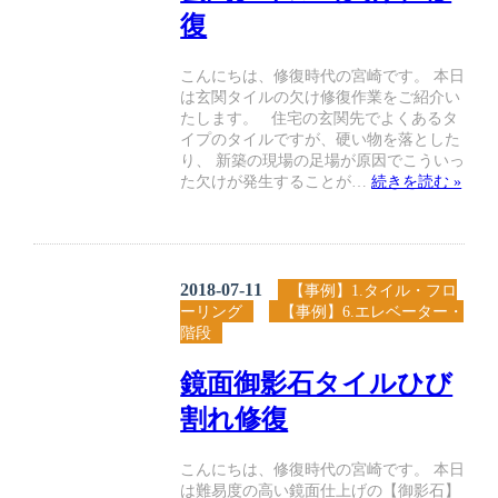
復
こんにちは、修復時代の宮崎です。 本日
は玄関タイルの欠け修復作業をご紹介い
たします。 住宅の玄関先でよくあるタ
イプのタイルですが、硬い物を落とした
り、 新築の現場の足場が原因でこういっ
た欠けが発生することが…
続きを読む »
2018-07-11
【事例】1.タイル・フロ
ーリング
【事例】6.エレベーター・
階段
鏡面御影石タイルひび
割れ修復
こんにちは、修復時代の宮崎です。 本日
は難易度の高い鏡面仕上げの【御影石】