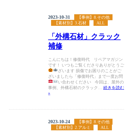
2023-10-31
【事例】8.その他
【素材別】3.石材
ALL
「外構石材」クラック
補修
こんにちは！修復時代 リペアマガジン
です！ いつもご覧くださりありがとうご
ざいます
損傷でお困りのことがご
ざいましたら「修復時代」まで一度お問
い合わせください
今回は、屋外の
事例、外構石材のクラック…
続きを読む
»
2023-10-24
【事例】8.その他
【素材別】2.アルミ
ALL