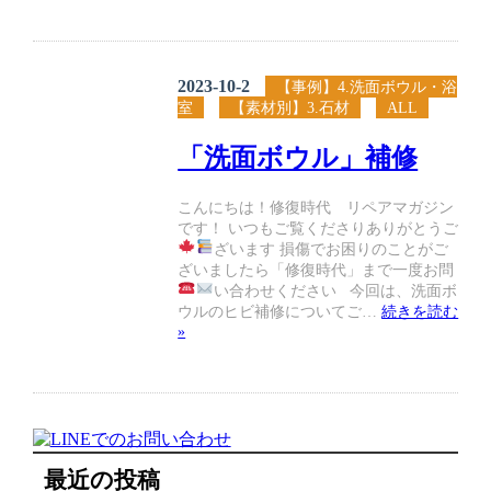
2023-10-2
【事例】4.洗面ボウル・浴
室
【素材別】3.石材
ALL
「洗面ボウル」補修
こんにちは！修復時代 リペアマガジン
です！ いつもご覧くださりありがとうご
ざいます
損傷でお困りのことがご
ざいましたら「修復時代」まで一度お問
い合わせください
今回は、洗面ボ
ウルのヒビ補修についてご…
続きを読む
»
最近の投稿