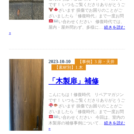
です！ いつもご覧くださりありがとうご
ざいます
損傷でお困りのことがご
ざいましたら「修復時代」まで一度お問
い合わせください
修復時代では、
屋内・屋外問わず、多様に…
続きを読む
»
2023-10-10
【事例】3.扉・天井
【素材別】1.木
「木製扉」補修
こんにちは！修復時代 リペアマガジン
です！ いつもご覧くださりありがとうご
ざいます
損傷でお困りのことがご
ざいましたら「修復時代」まで一度お問
い合わせください
今回は、室内の
木製扉の補修事例について…
続きを読む
»