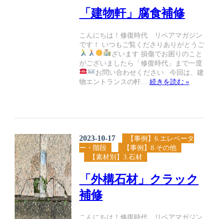
「建物軒」腐食補修
こんにちは！修復時代 リペアマガジン
です！ いつもご覧くださりありがとうご
ざいます
損傷でお困りのこと
がございましたら「修復時代」まで一度
お問い合わせください
今回は、建
物エントランスの軒…
続きを読む »
2023-10-17
【事例】6.エレベータ
ー・階段
【事例】8.その他
【素材別】3.石材
「外構石材」クラック
補修
こんにちは！修復時代 リペアマガジン