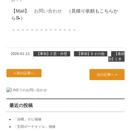
【Mail】
お問い合わせ
（見積り依頼もこちらか
ら📝）
－－－－－－－－－－－－－－
2026-01-13
【事例】2.壁・外壁
【事例】8.その他
【素材
別】1.木
« 前の記事へ
次の記事へ »
最近の投稿
「浴槽」サビ補修
「玄関ポーチタイル」補修