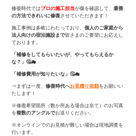
修復時代では
プロの施工担当
が傷を確認して、
最善
の方法できれいに修復
させていただきます！
施工事例は多岐にわたっており、
個人のご家庭から
法人向けの宿泊施設まで
皆さまのご要望にお応えし
ております。
「補修をしてもらいたいが、やってもらえるか
な？」🤔☁
「補修費用が知りたいな」🤔☁
⇒まずは一度、
修復時代へ
お見積り依頼
をお願いい
たします！
※修復希望箇所（数か所ある場合は全て）のお写真
を
複数のアングルで
お送りください。
※オンラインでのお見積が難しい場合は現地調査を
行います。