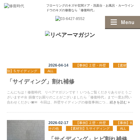
フローリングのキズや玄関ドア・洗面台・お風呂・
カーウイン
ドウのキズの修復なら「修復時代」
2026-04-14
【事例】2.壁・外壁
【素材
別】5.サイディング
ALL
「サイディング」割れ補修
こんにちは！修復時代 リペアマガジンです！ いつもご覧くださりありがとうご
ざいます🌱🌼 損傷でお困りのことがございましたら「修復時代」まで一度お問い
合わせください☎✉ 今回は、外壁サイディングの修復事例につ…
続きを読む »
2026-02-17
【事例】2.壁・外壁
【事例】8.
その他
【素材別】5.サイディング
ALL
「サイディング」ヒビ割れ補修