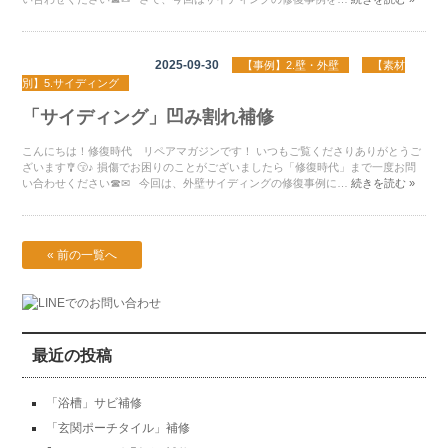
2025-09-30
【事例】2.壁・外壁
【素材
別】5.サイディング
「サイディング」凹み割れ補修
こんにちは！修復時代 リペアマガジンです！ いつもご覧くださりありがとうご
ざいます🎐😙♪ 損傷でお困りのことがございましたら「修復時代」まで一度お問
い合わせください☎✉ 今回は、外壁サイディングの修復事例に…
続きを読む »
« 前の一覧へ
最近の投稿
「浴槽」サビ補修
「玄関ポーチタイル」補修