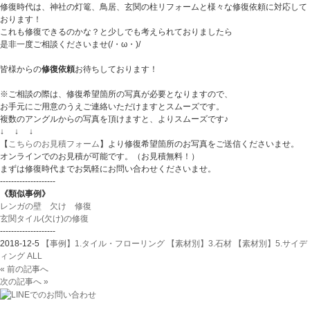
修復時代は、神社の灯篭、鳥居、玄関の柱リフォームと様々な修復依頼に対応して
おります！
これも修復できるのかな？と少しでも考えられておりましたら
是非一度ご相談くださいませ(/・ω・)/
皆様からの
修復依頼
お待ちしております！
※ご相談の際は、修復希望箇所の写真が必要となりますので、
お手元にご用意のうえご連絡いただけますとスムーズです。
複数のアングルからの写真を頂けますと、よりスムーズです♪
↓ ↓ ↓
【
こちらのお見積フォーム
】より修復希望箇所のお写真をご送信くださいませ。
オンラインでのお見積が可能です。（お見積無料！）
まずは修復時代までお気軽にお問い合わせくださいませ。
--------------------
《類似事例》
レンガの壁 欠け 修復
玄関タイル(欠け)の修復
--------------------
2018-12-5
【事例】1.タイル・フローリング
【素材別】3.石材
【素材別】5.サイデ
ィング
ALL
« 前の記事へ
次の記事へ »